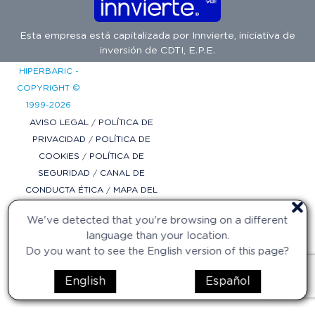
Esta empresa está capitalizada por
Innvierte
, iniciativa de
inversión de
CDTI, E.P.E.
HIPERBARIC -
COPYRIGHT ©
1999-2026
AVISO LEGAL
/
POLÍTICA DE
PRIVACIDAD
/
POLÍTICA DE
COOKIES
/
POLÍTICA DE
SEGURIDAD
/
CANAL DE
CONDUCTA ÉTICA
/
MAPA DEL
SITIO
/
CONFIGURACIÓN DE
We've detected that you're browsing on a different
COOKIES
language than your location.
DISEÑO WEB
Do you want to see the English version of this page?
POR
DIFADI.COM
English
Español