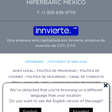
HIPERBARIC MÉXICO
T: +1 305-639-9770
Esta empresa está capitalizada por
Innvierte
, iniciativa de
inversión de
CDTI, E.P.E.
HIPERBARIC - COPYRIGHT © 1999-2026
AVISO LEGAL
/
POLÍTICA DE PRIVACIDAD
/
POLÍTICA DE
COOKIES
/
POLÍTICA DE SEGURIDAD
/
CANAL DE CONDUCTA
ÉTICA
/
MAPA DEL SITIO
/
CONFIGURACIÓN DE COOKIES
We've detected that you're browsing on a different
DISEÑO WEB POR DIFADI.COM
language than your location.
Do you want to see the English version of this page?
English
Español