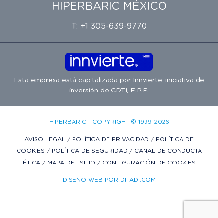
HIPERBARIC MÉXICO
T: +1 305-639-9770
Esta empresa está capitalizada por
Innvierte
, iniciativa de
inversión de
CDTI, E.P.E.
HIPERBARIC - COPYRIGHT © 1999-2026
AVISO LEGAL
/
POLÍTICA DE PRIVACIDAD
/
POLÍTICA DE
COOKIES
/
POLÍTICA DE SEGURIDAD
/
CANAL DE CONDUCTA
ÉTICA
/
MAPA DEL SITIO
/
CONFIGURACIÓN DE COOKIES
DISEÑO WEB POR DIFADI.COM