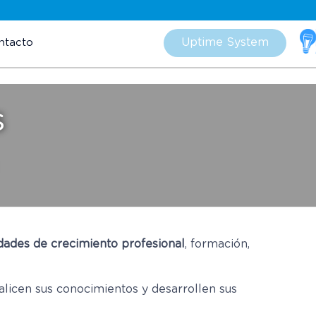
Skip
to
Uptime System
ntacto
content
s
dades de crecimiento profesional
, formación,
icen sus conocimientos y desarrollen sus