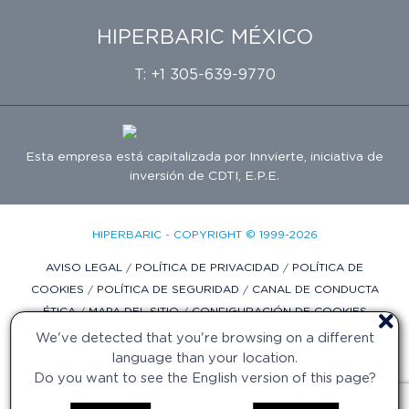
HIPERBARIC MÉXICO
T: +1 305-639-9770
Esta empresa está capitalizada por
Innvierte
, iniciativa de
inversión de
CDTI, E.P.E.
HIPERBARIC - COPYRIGHT © 1999-2026
AVISO LEGAL
/
POLÍTICA DE PRIVACIDAD
/
POLÍTICA DE
COOKIES
/
POLÍTICA DE SEGURIDAD
/
CANAL DE CONDUCTA
ÉTICA
/
MAPA DEL SITIO
/
CONFIGURACIÓN DE COOKIES
We've detected that you're browsing on a different
DISEÑO WEB POR DIFADI.COM
language than your location.
Do you want to see the English version of this page?