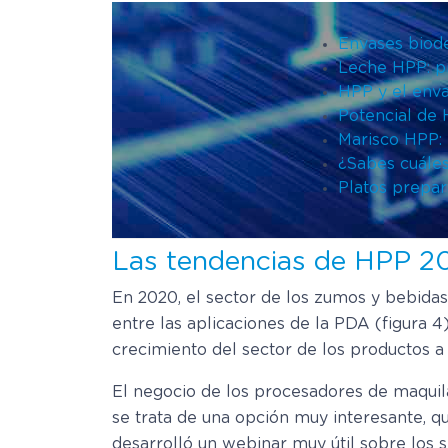
Envases biodeg
Leche HPP: pr
HPP y el enva
Potencial de 
Marisco HPP: 
¿Sabes cuále
Platos prepar
Las tendencias de HPP 20
En 2020, el sector de los zumos y bebidas
entre las aplicaciones de la PDA (figura 4
crecimiento del sector de los productos a
El negocio de los procesadores de maquila 
se trata de una opción muy interesante, qu
desarrolló un webinar muy útil sobre los s