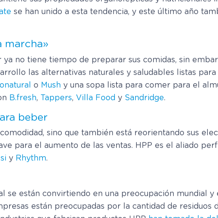
ate
se han unido a esta tendencia, y este último año t
a marcha»
r ya no tiene tiempo de preparar sus comidas, sin embar
arrollo las alternativas naturales y saludables listas pa
onatural
o
Mush
y una sopa lista para comer para el al
son
B.fresh
,
Tappers
,
Villa Food
y
Sandridge
.
para beber
comodidad, sino que también está reorientando sus elecc
ave para el aumento de las ventas. HPP es el aliado perf
si
y
Rhythm
.
ial se están convirtiendo en una preocupación mundial y 
 empresas están preocupadas por la cantidad de residuos