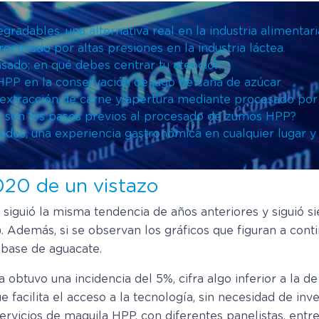
radables, una alternativa real en la industria alimentari
ocesado por altas presiones en la industria láctea
.
sado; en qué debes centrar tu atención
.
HPP en la conservación de jugo de caña de azúcar
.
extracción de carne y apertura mediante procesado por 
s son los pasos previos al procesado de zumos HPP?
ados, una experiencia gastronómica en cualquier lugar 
20 de un vistazo
 siguió la misma tendencia de años anteriores y siguió s
). Además, si se observan los gráficos que figuran a cont
 base de aguacate.
obtuvo una incidencia del 5%, cifra algo inferior a la d
e facilita el acceso a la tecnología, sin necesidad de in
ervicios de maquila HPP, con diferentes panelistas, entr