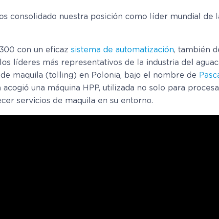
mos consolidado nuestra posición como líder mundial de
300 con un eficaz
sistema de automatización
, también d
 los líderes más representativos de la industria del agua
de maquila (tolling) en Polonia, bajo el nombre de
Pasc
 acogió una máquina HPP, utilizada no solo para procesa
cer servicios de maquila en su entorno.