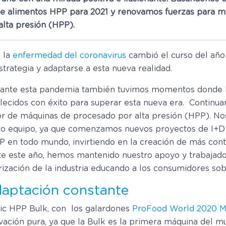
 de alimentos HPP para 2021 y renovamos fuerzas para m
lta presión (HPP).
e la
enfermedad del coronavirus
cambió el curso del año 
trategia y adaptarse a esta nueva realidad.
urante esta pandemia también tuvimos momentos donde la
talecidos con éxito para superar esta nueva era. Conti
 de máquinas de procesado por alta presión (HPP). Nos
stro equipo, ya que comenzamos nuevos proyectos de I+D
en todo mundo, invirtiendo en la creación de más cont
te este año, hemos mantenido nuestro apoyo y trabajado
rización de la industria educando a los consumidores sob
adaptación constante
ic HPP Bulk, con los galardones
ProFood World 2020 Ma
ovación pura, ya que la Bulk es la primera máquina del 