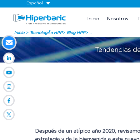
Español
Inicio
Nosotros
Inicio
TecnologÃ­a HPP
Blog HPP
...
Tendencias de
Después de un atípico año 2020, revisamos
estrategia y da la bienvenida a este nuev