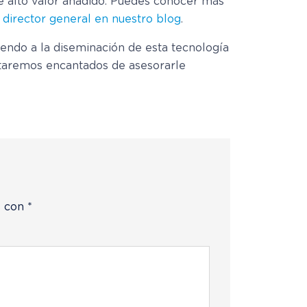
e alto valor añadido. Puedes conocer más
 director general en nuestro blog
.
endo a la diseminación de esta tecnología
staremos encantados de asesorarle
s con
*