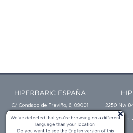
HIPERBARIC ESPAÑA
HI
C/ Condado de Treviño, 6, 09001
2250 Nw 84t
Burgos
We've detected that you're browsing on a different
T: +34 947 473 874
T:
language than your location.
Do you want to see the English version of this