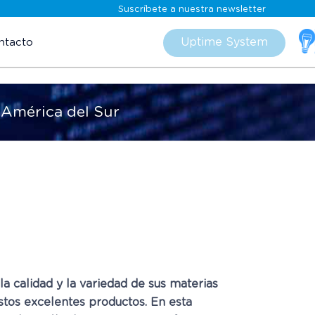
Suscríbete a nuestra newsletter
Skip
to
Uptime System
ntacto
content
n América del Sur
la calidad y la variedad de sus materias
stos excelentes productos. En esta