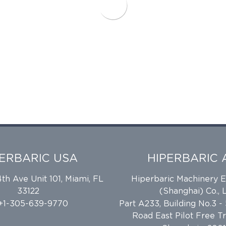
PERBARIC USA
HIPERBARIC 
h Ave Unit 101, Miami, FL
Hiperbaric Machinery 
33122
(Shanghai) Co., L
 +1-305-639-9770
Part A233, Building No.3 -
Road East Pilot Free T