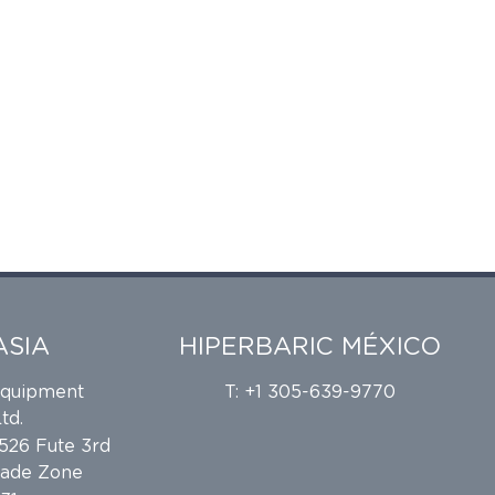
ASIA
HIPERBARIC MÉXICO
Equipment
T: +1 305-639-9770
td.
 526 Fute 3rd
rade Zone