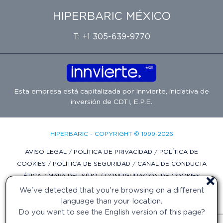
HIPERBARIC MÉXICO
T: +1 305-639-9770
Esta empresa está capitalizada por
Innvierte
, iniciativa de
inversión de
CDTI, E.P.E.
HIPERBARIC - COPYRIGHT © 1999-2026
AVISO LEGAL
/
POLÍTICA DE PRIVACIDAD
/
POLÍTICA DE
COOKIES
/
POLÍTICA DE SEGURIDAD
/
CANAL DE CONDUCTA
ÉTICA
/
MAPA DEL SITIO
/
CONFIGURACIÓN DE COOKIES
We've detected that you're browsing on a different
DISEÑO WEB POR DIFADI.COM
language than your location.
Do you want to see the English version of this page?