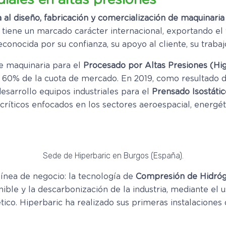
iales en altas presiones
 al diseño, fabricación y comercialización de maquinaria 
c tiene un marcado carácter internacional, exportando e
conocida por su confianza, su apoyo al cliente, su traba
e maquinaria para el
Procesado por Altas Presiones (Hi
l 60% de la cuota de mercado. En 2019, como resultado d
esarrollo equipos industriales para el
Prensado Isostátic
íticos enfocados en los sectores aeroespacial, energét
Sede de Hiperbaric en Burgos (España).
ínea de negocio: la tecnología de
Compresión de Hidró
enible y la descarbonización de la industria, mediante e
ico. Hiperbaric ha realizado sus primeras instalacione