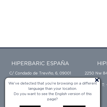
HIPERBARIC ESPAÑA
HI
C/ Condado de Treviño, 6, 09001
2250 Nw 84t
Burgos
We've detected that you're browsing on a different
T: +34 947 473 874
T:
language than your location.
Do you want to see the English version of this
page?