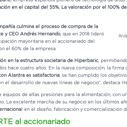
baric
, empresa española pionera de tecnología de altas 
ación en el capital del 55%.
La valoración por el 100% d
ompañía
culmina el proceso de compra de la
te y CEO Andrés Hernando
, que en 2018 lideró
Andr
cipación mayoritaria en el accionariado del
con el 60% de la empresa.
ión en la estructura societaria de Hiperbaric
, permitiendo
dos hace cuatro años. En la nueva composición, la firma 
con Alantra es satisfactoria
; se han cumplido los objetiv
n el desarrollo de nuevas líneas de negocio”, destaca H
de equipos de altas presiones para la alimentación, con 
no. La excelente marcha de su negocio en los últimos añ
ternaciona
l en el diseño, fabricación y comercialización d
TE al accionariado