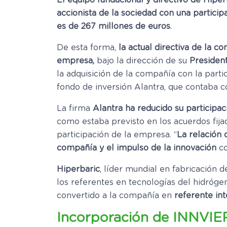
El equipo fundacional y directivo de Hiper
accionista de la sociedad con una particip
es de 267 millones de euros
.
De esta forma,
la actual directiva de la c
empresa,
bajo la dirección de su
Presiden
la adquisición de la compañía con la parti
fondo de inversión Alantra, que contaba 
La firma
Alantra ha reducido su participac
como estaba previsto en los acuerdos fija
participación de la empresa. “
La relación 
compañía y el impulso de la innovación
co
Hiperbaric
, líder mundial en fabricación 
los referentes en tecnologías del hidróge
convertido a la compañía en
referente in
Incorporación de INNVIER