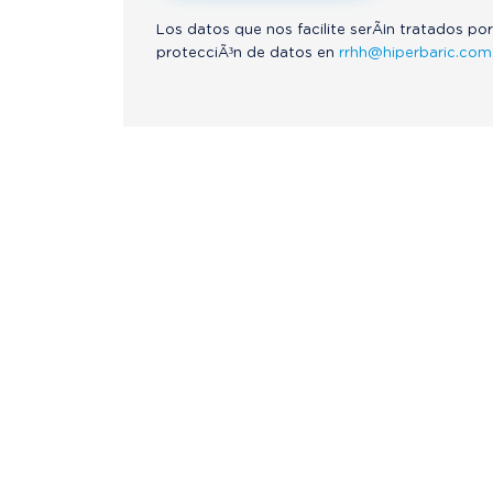
Los datos que nos facilite serÃ¡n tratados por
protecciÃ³n de datos en
rrhh@hiperbaric.com