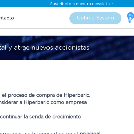
Suscríbete a nuestra newsletter
Skip
to
Uptime System
ntacto
content
al y atrae nuevos accionistas
a el proceso de compra de Hiperbaric.
considerar a Hiperbaric como empresa
 continuar la senda de crecimiento