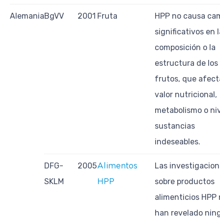
Alemania
BgVV
2001
Fruta
HPP no causa ca
significativos en l
composición o la
estructura de los
frutos, que afect
valor nutricional,
metabolismo o niv
sustancias
indeseables.
DFG-
2005
Las investigacio
Alimentos
SKLM
sobre productos
HPP
alimenticios HPP
han revelado nin