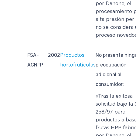
por Danone, el
procesamiento 
alta presión per
no se considera 
proceso novedo
FSA-
2002
No presenta nin
Productos
ACNFP
preocupación
hortofrutícolas
adicional al
consumidor;
«Tras la exitosa
solicitud bajo la
258/97 para
productos a bas
frutas HPP fabri
por Danone, el