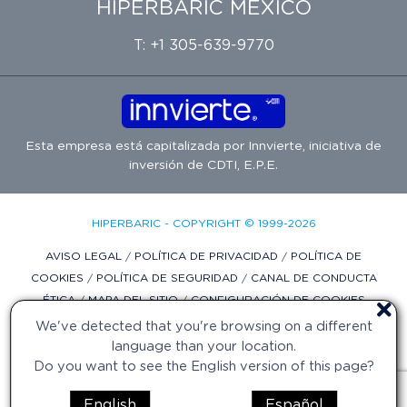
HIPERBARIC MÉXICO
T: +1 305-639-9770
Esta empresa está capitalizada por
Innvierte
, iniciativa de
inversión de
CDTI, E.P.E.
HIPERBARIC - COPYRIGHT © 1999-2026
AVISO LEGAL
/
POLÍTICA DE PRIVACIDAD
/
POLÍTICA DE
COOKIES
/
POLÍTICA DE SEGURIDAD
/
CANAL DE CONDUCTA
ÉTICA
/
MAPA DEL SITIO
/
CONFIGURACIÓN DE COOKIES
We've detected that you're browsing on a different
DISEÑO WEB POR DIFADI.COM
language than your location.
Do you want to see the English version of this page?
English
Español