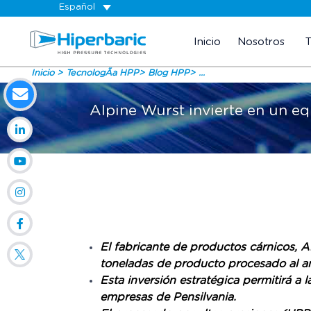
Español
Inicio
Nosotros
Inicio
TecnologÃ­a HPP
Blog HPP
...
Alpine Wurst invierte en un e
El fabricante de productos cárnicos, A
toneladas de producto procesado al a
Esta inversión estratégica permitirá a
empresas de Pensilvania.