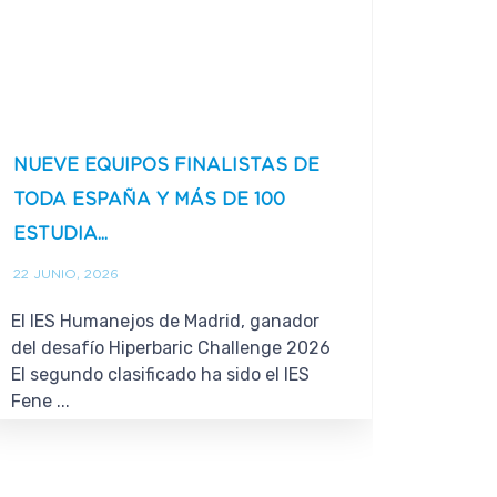
NUEVE EQUIPOS FINALISTAS DE
LA UE
TODA ESPAÑA Y MÁS DE 100
CONT
ESTUDIA...
LISTER
22 JUNIO, 2026
16 JUNI
El IES Humanejos de Madrid, ganador
El nuev
del desafío Hiperbaric Challenge 2026
obligato
El segundo clasificado ha sido el IES
2026 ob
Fene ...
garantiz