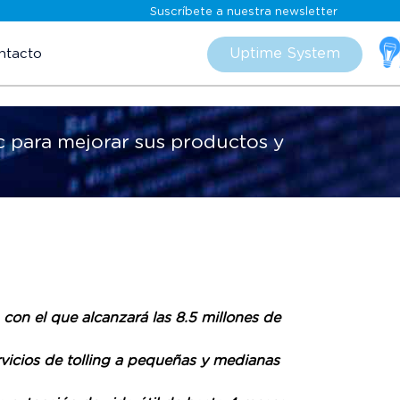
Suscríbete a nuestra newsletter
Skip
to
Uptime System
ntacto
content
c para mejorar sus productos y
con el que alcanzará las 8.5 millones de
rvicios de tolling a pequeñas y medianas