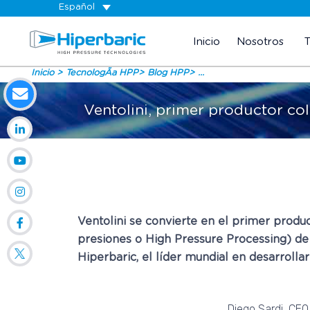
Español
Inicio
Nosotros
Inicio
TecnologÃ­a HPP
Blog HPP
...
Ventolini, primer productor col
Ventolini se convierte en el primer prod
presiones o High Pressure Processing) de 
Hiperbaric, el líder mundial en desarrollar
Diego Sardi, CEO 