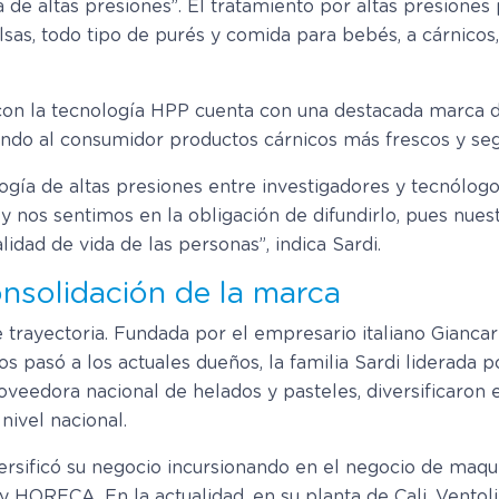
a de altas presiones”. El tratamiento por altas presione
lsas, todo tipo de purés y comida para bebés, a cárnicos
n con la tecnología HPP cuenta con una destacada marca 
iendo al consumidor productos cárnicos más frescos y seg
logía de altas presiones entre investigadores y tecnólog
y nos sentimos en la obligación de difundirlo, pues nues
idad de vida de las personas”, indica Sardi.
onsolidación de la marca
trayectoria. Fundada por el empresario italiano Gianc
os pasó a los actuales dueños, la familia Sardi liderada
proveedora nacional de helados y pasteles, diversificaron
nivel nacional.
rsificó su negocio incursionando en el negocio de maqu
y HORECA. En la actualidad, en su planta de Cali, Ventol