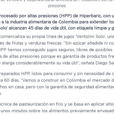
presiones
cesado por altas presiones (HPP) de Hiperbaric, con un
a a la industria alimentaria de Colombia para extender l
Solo’ alcanzan 45 días de vida útil, con etiqueta limpia y
ercializa su propia línea de jugos ‘Ventolini Solo’, una
s de frutas y verduras frescas. “Sin azúcar añadida ni c
 HPP hemos conseguido jugos seguros, libres de posibles p
ía de altas presiones porque es garantía de productos f
e alarga considerablemente su vida útil”, señala Diego S
reparados HPP, listos para consumir y sin necesidad de co
sta 60 días. “Vamos a construir en Colombia el mercado d
hos en casa, pero con la garantía de seguridad alimenta
.
cnica de pasteurización en frío y se basa en aplicar alt
 unos minutos sobre los alimentos previamente envasado