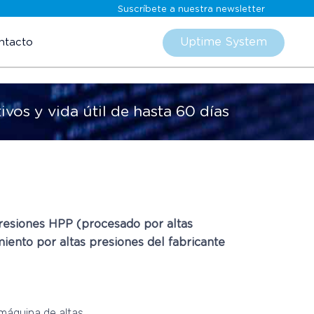
Suscríbete a nuestra newsletter
Skip
to
Uptime System
ntacto
content
vos y vida útil de hasta 60 días
presiones HPP (procesado por altas
miento por altas presiones del fabricante
 máquina de altas