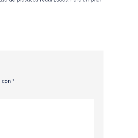
 de plásticos reutilizados. Para ampliar
s con
*