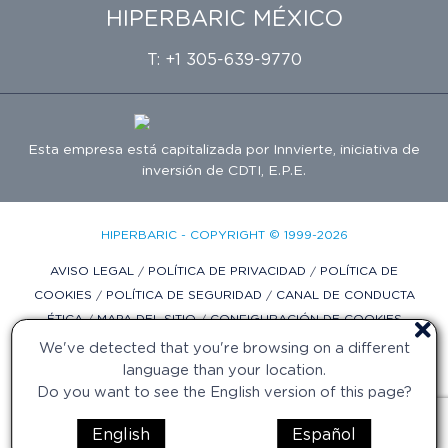
HIPERBARIC MÉXICO
T: +1 305-639-9770
Esta empresa está capitalizada por
Innvierte
, iniciativa de
inversión de
CDTI, E.P.E.
HIPERBARIC - COPYRIGHT © 1999-2026
AVISO LEGAL
/
POLÍTICA DE PRIVACIDAD
/
POLÍTICA DE
COOKIES
/
POLÍTICA DE SEGURIDAD
/
CANAL DE CONDUCTA
ÉTICA
/
MAPA DEL SITIO
/
CONFIGURACIÓN DE COOKIES
We've detected that you're browsing on a different
DISEÑO WEB POR DIFADI.COM
language than your location.
Do you want to see the English version of this page?
English
Español