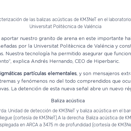
terización de las balizas acústicas de KM3NeT en el laboratorio
Universitat Politècnica de Valéncia
 aportar nuestro granito de arena en este importante ha
diseñadas por la Universitat Politècnica de Valéncia y co
s. Nuestra tecnología ha permitido asegurar que funcio
ento”, explica Andrés Hernando, CEO de Hiperbaric.
igmáticas partículas elementales
, y son mensajeros extr
xtremas y fenómenos no del todo comprendidos que ocur
vas. La detención de esta nueva señal abre un nuevo ré
erda: Unidad de detección de KM3NeT y baliza acústica en el ba
liegue (cortesía de KM3NeT).A la derecha: Baliza acústica de K
splegada en ARCA a 3475 m de profundidad (cortesía de KM3Ne