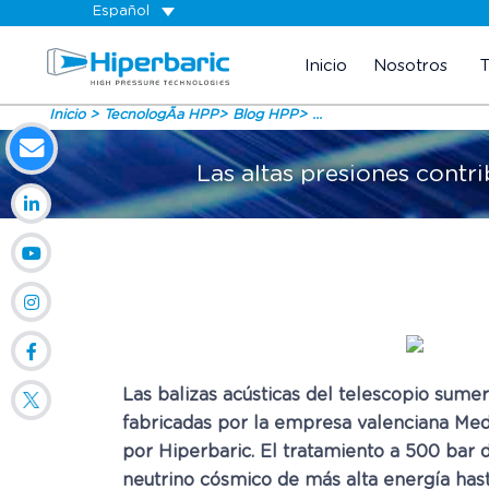
Español
Inicio
Nosotros
Inicio
TecnologÃ­a HPP
Blog HPP
...
Las altas presiones contr
Las balizas acústicas del telescopio sumer
fabricadas por la empresa valenciana Medi
por Hiperbaric. El tratamiento a 500 bar d
neutrino cósmico de más alta energía hast