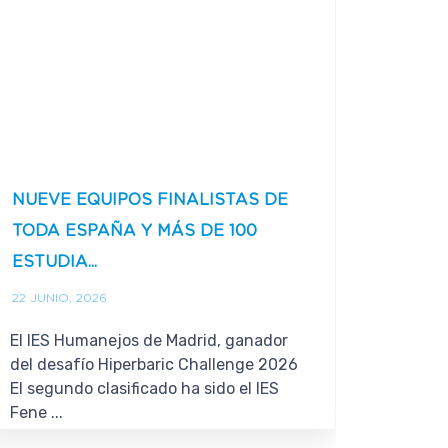
NUEVE EQUIPOS FINALISTAS DE
LA UE
TODA ESPAÑA Y MÁS DE 100
CONT
ESTUDIA...
LISTER
22 JUNIO, 2026
16 JUNI
El IES Humanejos de Madrid, ganador
El nuev
del desafío Hiperbaric Challenge 2026
obligato
El segundo clasificado ha sido el IES
2026 ob
Fene ...
garantiz