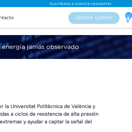
Suscríbete a nuestra newsletter
Skip
to
Uptime System
ntacto
content
or energía jamás observado
 la Universitat Politècnica de València y
as a ciclos de resistencia de alta presión
extremas y ayudar a captar la señal del