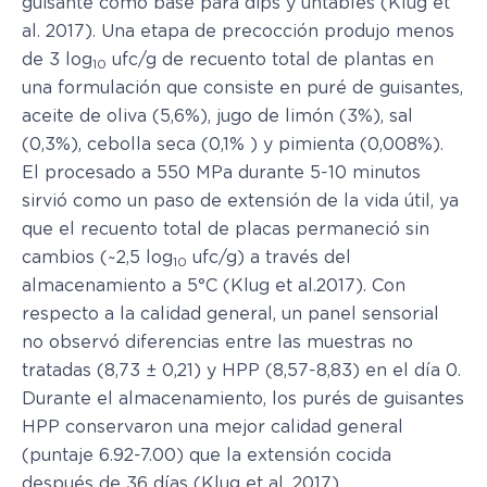
guisante como base para dips y untables (Klug et
al. 2017). Una etapa de precocción produjo menos
de 3 log
ufc/g de recuento total de plantas en
10
una formulación que consiste en puré de guisantes,
aceite de oliva (5,6%), jugo de limón (3%), sal
(0,3%), cebolla seca (0,1% ) y pimienta (0,008%).
El procesado a 550 MPa durante 5-10 minutos
sirvió como un paso de extensión de la vida útil, ya
que el recuento total de placas permaneció sin
cambios (~2,5 log
ufc/g) a través del
10
almacenamiento a 5°C (Klug et al.2017). Con
respecto a la calidad general, un panel sensorial
no observó diferencias entre las muestras no
tratadas (8,73 ± 0,21) y HPP (8,57-8,83) en el día 0.
Durante el almacenamiento, los purés de guisantes
HPP conservaron una mejor calidad general
(puntaje 6.92-7.00) que la extensión cocida
después de 36 días (Klug et al. 2017).