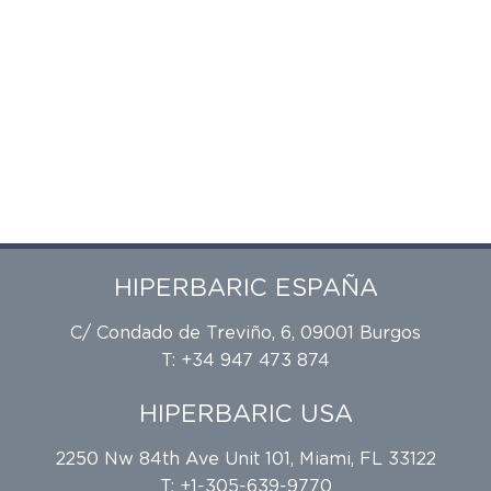
HIPERBARIC ESPAÑA
C/ Condado de Treviño, 6, 09001 Burgos
T: +34 947 473 874
HIPERBARIC USA
2250 Nw 84th Ave Unit 101, Miami, FL 33122
T: +1-305-639-9770