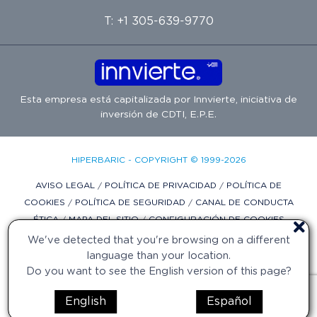
T: +1 305-639-9770
Esta empresa está capitalizada por
Innvierte
, iniciativa de
inversión de
CDTI, E.P.E.
HIPERBARIC - COPYRIGHT © 1999-2026
AVISO LEGAL
/
POLÍTICA DE PRIVACIDAD
/
POLÍTICA DE
COOKIES
/
POLÍTICA DE SEGURIDAD
/
CANAL DE CONDUCTA
ÉTICA
/
MAPA DEL SITIO
/
CONFIGURACIÓN DE COOKIES
We've detected that you're browsing on a different
DISEÑO WEB POR DIFADI.COM
language than your location.
Do you want to see the English version of this page?
English
Español