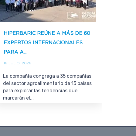
HIPERBARIC REÚNE A MÁS DE 60
CÓMO 
EXPERTOS INTERNACIONALES
CONEC
PARA A...
INDUST
16 JULIO, 2026
29 JUNI
La compañía congrega a 35 compañías
El proc
del sector agroalimentario de 15 países
una rea
para explorar las tendencias que
que mej
marcarán el...
prolong