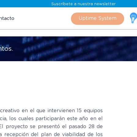
Suscríbete a nuestra newsletter
Skip
to
Uptime System
ntacto
content
ntos.
creativo en el que intervienen 15 equipos
a, los cuales participarán este año en el
. El proyecto se presentó el pasado 28 de
 recepción del plan de viabilidad de los