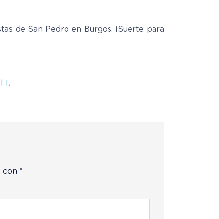
estas de San Pedro en Burgos. ¡Suerte para
l I
.
s con
*