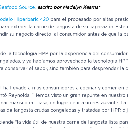
Seafood Source,
escrito por Madelyn Kearns*
odelo Hiperbaric 420
para el procesado por altas presi
 para extraer la carne de langosta de su caparazón. Es
ndir su negocio directo al consumidor antes de que la p
de la tecnología HPP por la experiencia del consumidor
congeladas, y ya habíamos aprovechado la tecnología HP
ra conservar el sabor, sino también para desprender la c
l ha llevado a más consumidores a cocinar y comer en c
ó Reynolds. “Hemos visto un gran repunte en nuestro n
inar marisco en casa, en lugar de ir a un restaurante. L
as de langosta crudas congeladas y tratadas por HPP, di
ende “la vida útil de nuestra carne de langosta lista pa