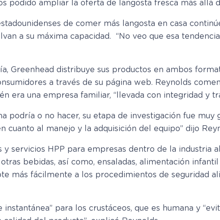
podido ampliar la oferta de langosta fresca más allá de
estadounidenses de comer más langosta en casa continú
elvan a su máxima capacidad. “No veo que esa tendencia
día, Greenhead distribuye sus productos en ambos formato
consumidores a través de su página web. Reynolds coment
n era una empresa familiar, “llevada con integridad y tr
a podría o no hacer, su etapa de investigación fue muy 
n cuanto al manejo y la adquisición del equipo” dijo Rey
 y servicios HPP para empresas dentro de la industria al
y otras bebidas, así como, ensaladas, alimentación infant
e más fácilmente a los procedimientos de seguridad ali
instantánea” para los crustáceos, que es humana y “evita