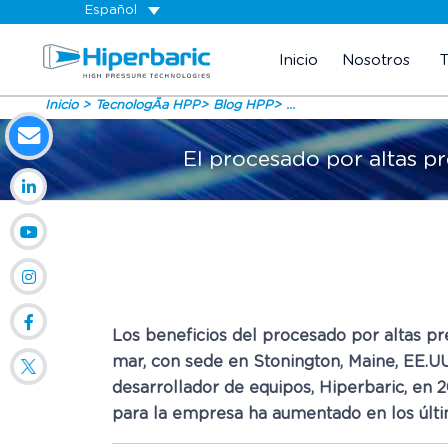
Español
Inicio
Nosotros
Inicio
TecnologÃ­a HPP
Blog HPP
...
El procesado por altas p
Los beneficios del procesado por altas p
mar, con sede en Stonington, Maine, EE.U
desarrollador de equipos, Hiperbaric, en 
para la empresa ha aumentado en los últi