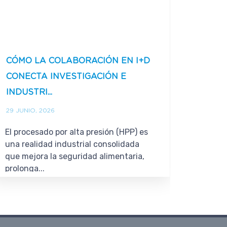
CÓMO LA COLABORACIÓN EN I+D
NUEVE
CONECTA INVESTIGACIÓN E
TODA 
INDUSTRI...
ESTUDI
29 JUNIO, 2026
22 JUNI
El procesado por alta presión (HPP) es
El IES
una realidad industrial consolidada
del des
que mejora la seguridad alimentaria,
El segu
prolonga...
Fene ...