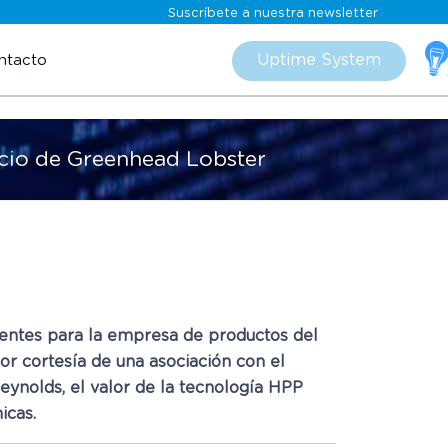
Suscríbete a nuestra newsletter
Skip
to
Uptime System
ntacto
content
ocio de Greenhead Lobster
dentes para la empresa de productos del
por cortesía de una asociación con el
eynolds, el valor de la tecnología HPP
icas.