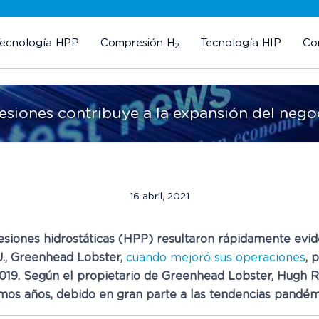
Tecnología HPP
Compresión H
Tecnología HIP
Co
2
resiones contribuye a la expansión del neg
16 abril, 2021
resiones hidrostáticas (HPP) resultaron rápidamente evi
U., Greenhead Lobster,
cuando mejoró sus operaciones
, 
2019. Según el propietario de Greenhead Lobster, Hugh R
mos años, debido en gran parte a las tendencias pandém