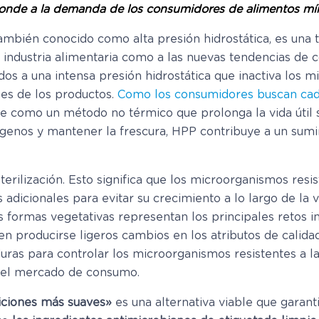
ponde a la demanda de los consumidores de alimentos m
también conocido como alta presión hidrostática, es una
la industria alimentaria como a las nuevas tendencias de
os a una intensa presión hidrostática que inactiva los 
ales de los productos.
Como los consumidores buscan ca
ge como un método no térmico que prolonga la vida útil 
tógenos y mantener la frescura, HPP contribuye a un sum
rilización. Esto significa que los microorganismos resist
adicionales para evitar su crecimiento a lo largo de la vi
as formas vegetativas representan los principales retos i
n producirse ligeros cambios en los atributos de calidad
as para controlar los microorganismos resistentes a la
r el mercado de consumo.
iciones más suaves»
es una alternativa viable que garanti