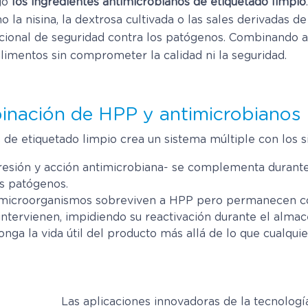
go
los ingredientes antimicrobianos de etiquetado limpio
o la nisina, la dextrosa cultivada o las sales derivadas
ional de seguridad contra los patógenos. Combinando a
alimentos sin comprometer la calidad ni la seguridad.
binación de HPP y antimicrobianos 
e etiquetado limpio crea un sistema múltiple con los si
resión y acción antimicrobiana- se complementa durante 
os patógenos.
 microorganismos sobreviven a HPP pero permanecen con
intervienen, impidiendo su reactivación durante el alma
longa la vida útil del producto más allá de lo que cualqu
Las aplicaciones innovadoras de la tecnolog