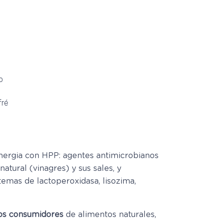
o
fré
nergia con HPP: agentes antimicrobianos
atural (vinagres) y sus sales, y
temas de lactoperoxidasa, lisozima,
los consumidores
de alimentos naturales,