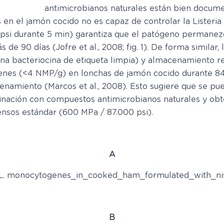
antimicrobianos naturales están bien documen
os en el jamón cocido no es capaz de controlar la Lister
si durante 5 min) garantiza que el patógeno permanezca
s de 90 días (Jofre et al., 2008; fig. 1). De forma simil
na bacteriocina de etiqueta limpia) y almacenamiento ref
enes (<4 NMP/g) en lonchas de jamón cocido durante 84 
cenamiento (Marcos et al., 2008). Esto sugiere que se p
nación con compuestos antimicrobianos naturales y obte
nsos estándar (600 MPa / 87.000 psi).
A
B