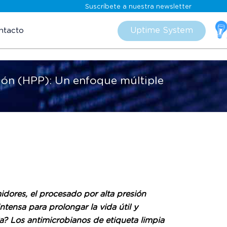
Suscríbete a nuestra newsletter
Skip
to
Uptime System
ntacto
content
sión (HPP): Un enfoque múltiple
idores, el procesado por alta presión
tensa para prolongar la vida útil y
ia? Los antimicrobianos de etiqueta limpia