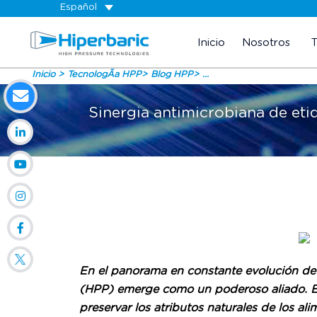
Español
Inicio
Nosotros
Inicio
TecnologÃ­a HPP
Blog HPP
...
Sinergia antimicrobiana de eti
En el panorama en constante evolución de l
(HPP) emerge como un poderoso aliado. Este
preservar los atributos naturales de los al