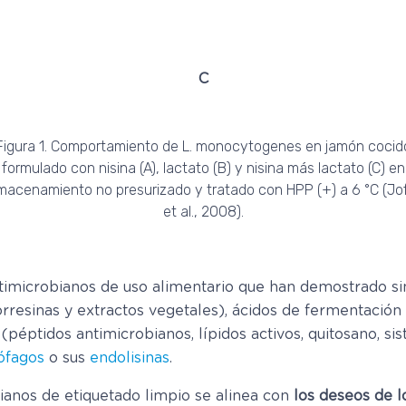
C
Figura 1. Comportamiento de L. monocytogenes en jamón cocid
formulado con nisina (A), lactato (B) y nisina más lactato (C) en
macenamiento no presurizado y tratado con HPP (+) a 6 °C (Jo
et al., 2008).
imicrobianos de uso alimentario que han demostrado si
rresinas y extractos vegetales), ácidos de fermentación n
éptidos antimicrobianos, lípidos activos, quitosano, sis
ófagos
o sus
endolisinas
.
ianos de etiquetado limpio se alinea con
los deseos de 