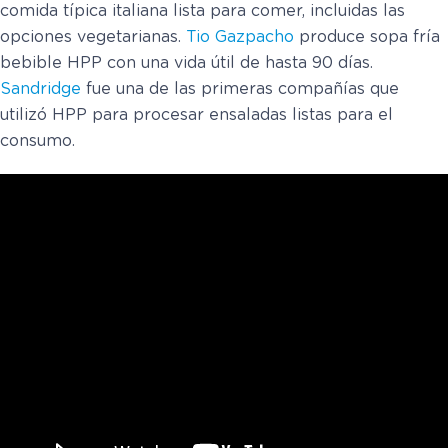
comida típica italiana lista para comer, incluidas las
opciones vegetarianas.
Tio Gazpacho
produce sopa fría
bebible HPP con una vida útil de hasta 90 días.
Sandridge
fue una de las primeras compañías que
utilizó HPP para procesar ensaladas listas para el
consumo.