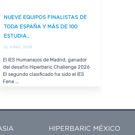
NUEVE EQUIPOS FINALISTAS DE
LA UE
TODA ESPAÑA Y MÁS DE 100
CONT
ESTUDIA...
LISTER
22 JUNIO, 2026
16 JUNI
El IES Humanejos de Madrid, ganador
El nuev
del desafío Hiperbaric Challenge 2026
obligato
El segundo clasificado ha sido el IES
2026 ob
Fene ...
garantiz
ASIA
HIPERBARIC MÉXICO