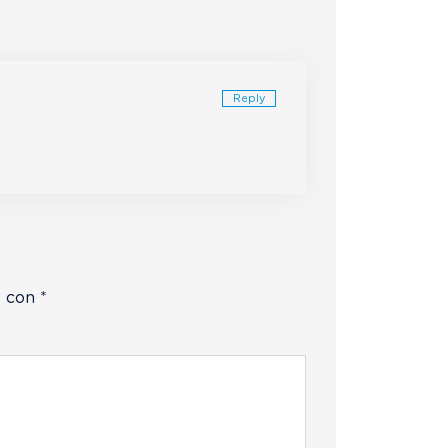
Reply
s con
*