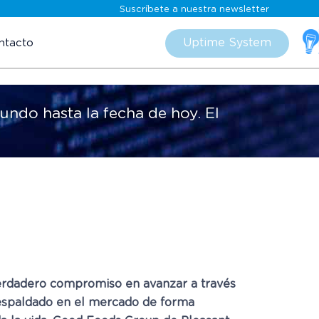
Suscríbete a nuestra newsletter
Skip
to
Uptime System
ntacto
content
ndo hasta la fecha de hoy. El
 verdadero compromiso en avanzar a través
respaldado en el mercado de forma