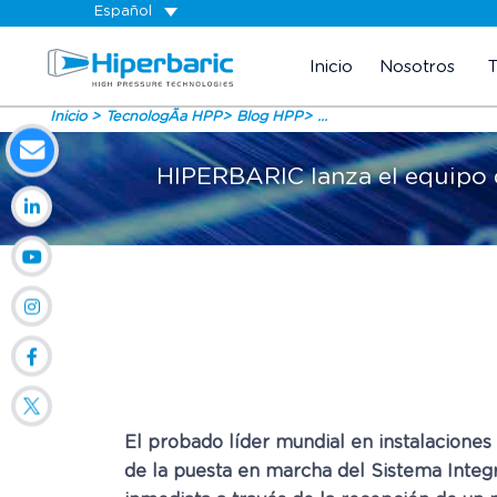
Español
Inicio
Nosotros
Inicio
TecnologÃ­a HPP
Blog HPP
...
HIPERBARIC lanza el equipo d
El probado líder mundial en instalacione
de la puesta en marcha del Sistema Integ