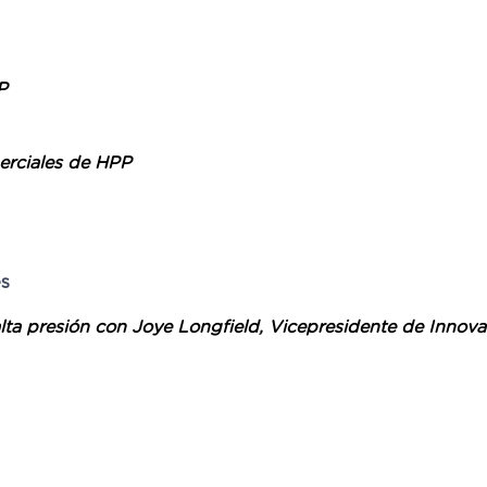
P
merciales de HPP
es
 alta presión con Joye Longfield, Vicepresidente de Inn