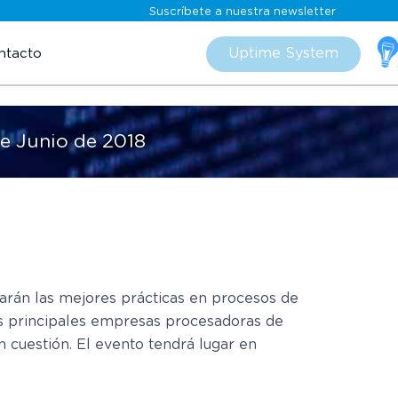
Suscríbete a nuestra newsletter
Skip
to
Uptime System
ntacto
content
de Junio de 2018
arán las mejores prácticas en procesos de
as principales empresas procesadoras de
 cuestión. El evento tendrá lugar en