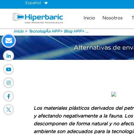
Español
Inicio
Nosotros
Inicio
TecnologÃ­a HPP
Blog HPP
...
Alternativas de en
Los materiales plásticos derivados del pe
y afectando negativamente a la fauna. Los
descomponen de forma natural y no afecta
ambiente son adecuados para la tecnología 