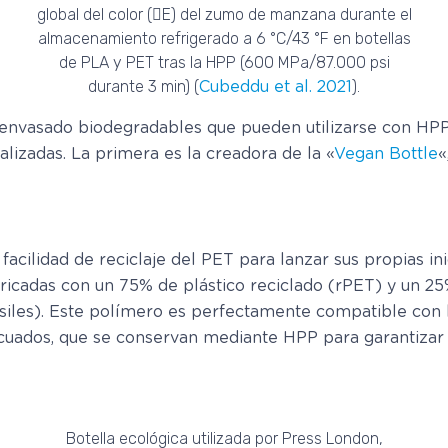
global del color (E) del zumo de manzana durante el
almacenamiento refrigerado a 6 °C/43 °F en botellas
de PLA y PET tras la HPP (600 MPa/87.000 psi
durante 3 min) (
).
Cubeddu et al. 2021
envasado biodegradables que pueden utilizarse con HP
alizadas. La primera es la creadora de la «
Vegan Bottle
«
ilidad de reciclaje del PET para lanzar sus propias inic
bricadas con un 75% de plástico reciclado (rPET) y un 25%
siles). Este polímero es perfectamente compatible con
cuados, que se conservan mediante HPP para garantizar l
Botella ecológica utilizada por Press London,