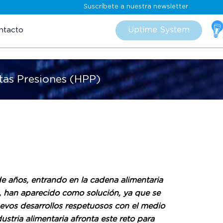
Suscríbete a nuestra newsletter
Skip
to
Uptime System
ntacto
content
tas Presiones (HPP)
e años, entrando en la cadena alimentaria
, han aparecido como solución, ya que se
vos desarrollos respetuosos con el medio
tria alimentaria afronta este reto para