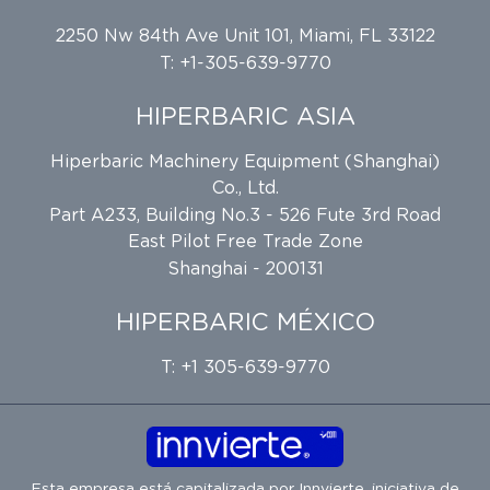
2250 Nw 84th Ave Unit 101, Miami, FL 33122
T: +1-305-639-9770
HIPERBARIC ASIA
Hiperbaric Machinery Equipment (Shanghai)
Co., Ltd.
Part A233, Building No.3 - 526 Fute 3rd Road
East Pilot Free Trade Zone
Shanghai - 200131
HIPERBARIC MÉXICO
T: +1 305-639-9770
Esta empresa está capitalizada por
Innvierte
, iniciativa de