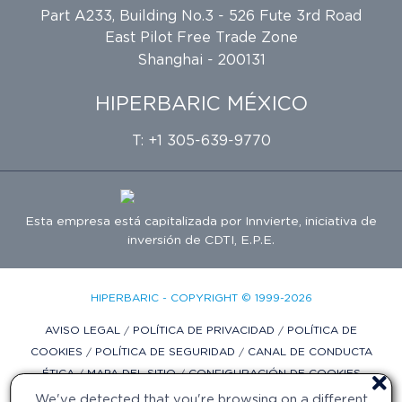
Part A233, Building No.3 - 526 Fute 3rd Road
East Pilot Free Trade Zone
Shanghai - 200131
HIPERBARIC MÉXICO
T: +1 305-639-9770
Esta empresa está capitalizada por
Innvierte
, iniciativa de
inversión de
CDTI, E.P.E.
HIPERBARIC - COPYRIGHT © 1999-2026
AVISO LEGAL
/
POLÍTICA DE PRIVACIDAD
/
POLÍTICA DE
COOKIES
/
POLÍTICA DE SEGURIDAD
/
CANAL DE CONDUCTA
ÉTICA
/
MAPA DEL SITIO
/
CONFIGURACIÓN DE COOKIES
We've detected that you're browsing on a different