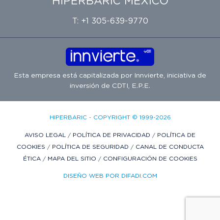
HIPERBARIC MÉXICO
T: +1 305-639-9770
Esta empresa está capitalizada por
Innvierte
, iniciativa de
inversión de
CDTI, E.P.E.
HIPERBARIC - COPYRIGHT © 1999-2026
AVISO LEGAL
/
POLÍTICA DE PRIVACIDAD
/
POLÍTICA DE
COOKIES
/
POLÍTICA DE SEGURIDAD
/
CANAL DE CONDUCTA
ÉTICA
/
MAPA DEL SITIO
/
CONFIGURACIÓN DE COOKIES
DISEÑO WEB POR DIFADI.COM