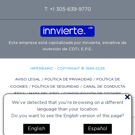
T: +1 305-639-9770
Esta empresa está capitalizada por
Innvierte
, iniciativa de
inversión de
CDTI, E.P.E.
HIPERBARIC - COPYRIGHT © 1999-2026
AVISO LEGAL
/
POLÍTICA DE PRIVACIDAD
/
POLÍTICA DE
COOKIES
/
POLÍTICA DE SEGURIDAD
/
CANAL DE CONDUCTA
ÉTICA
/
MAPA DEL SITIO
/
CONFIGURACIÓN DE COOKIES
We've detected that you're browsing on a different
DISEÑO WEB POR DIFADI.COM
language than your location.
Do you want to see the English version of this page?
English
Español