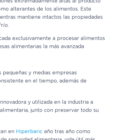
esiones extremadamente altas al producto
omo alterantes de los alimentos. Este
mientras mantiene intactos las propiedades
río.
cada exclusivamente a procesar alimentos
esas alimentarias la más avanzada
las pequeñas y medias empresas
consistente en el tiempo, además de
novadora y utilizada en la industria a
 alimentaria, junto con preservar todo su
itan en
Hiperbaric
año tras año como
e seguridad alimentaria, vida útil más