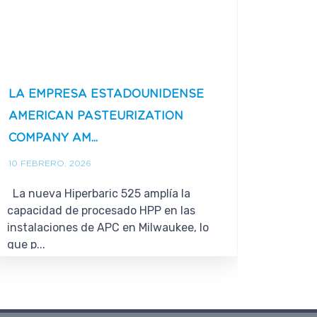
LA EMPRESA ESTADOUNIDENSE
ZHEJI
AMERICAN PASTEURIZATION
FRES
COMPANY AM...
GRACIA
10 FEBRERO, 2026
6 NOVIE
La nueva Hiperbaric 525 amplía la
[capti
capacidad de procesado HPP en las
align=
instalaciones de APC en Milwaukee, lo
de Zhej
que p...
montañ