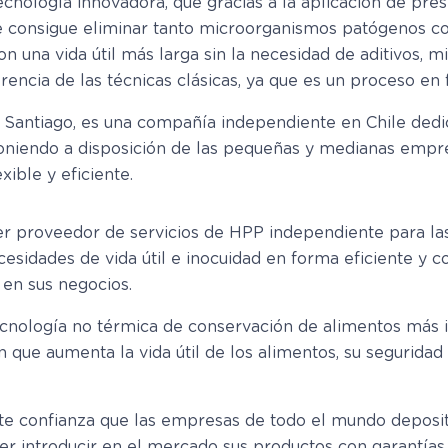
ecnología innovadora, que gracias a la aplicación de pr
 se consigue eliminar tanto microorganismos patógenos c
n una vida útil más larga sin la necesidad de aditivos, 
erencia de las técnicas clásicas, ya que es un proceso en f
 Santiago, es una compañía independiente en Chile dedi
 poniendo a disposición de las pequeñas y medianas empr
xible y eficiente.
er proveedor de servicios de HPP independiente para 
ecesidades de vida útil e inocuidad en forma eficiente y 
 en sus negocios.
tecnología no térmica de conservación de alimentos más in
n que aumenta la vida útil de los alimentos, su seguridad
nte confianza que las empresas de todo el mundo depos
r introducir en el mercado sus productos con garantías d