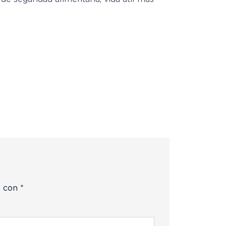
s con
*