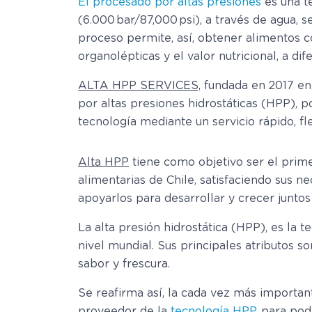
El procesado por altas presiones
es una t
(6.000 bar/87,000 psi), a través de agua,
proceso permite, así, obtener alimentos co
organolépticas y el valor nutricional, a dif
ALTA HPP SERVICES,
fundada en 2017 en
por altas presiones hidrostáticas (HPP),
tecnología mediante un servicio rápido, fle
Alta HPP
tiene como objetivo ser el prim
alimentarias de Chile, satisfaciendo sus n
apoyarlos para desarrollar y crecer juntos
La alta presión hidrostática (HPP), es la 
nivel mundial. Sus principales atributos so
sabor y frescura.
Se reafirma así, la cada vez más importa
proveedor de la
tecnología HPP,
para pode