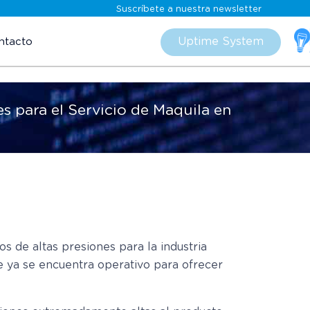
Suscríbete a nuestra newsletter
Skip
to
Uptime System
ntacto
content
s para el Servicio de Maquila en
os de altas presiones para la industria
 ya se encuentra operativo para ofrecer