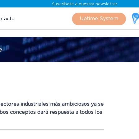
Suscríbete a nuestra newsletter
Skip
to
Uptime System
ntacto
content
e
s sectores industriales más ambiciosos ya se
mbos conceptos dará respuesta a todos los