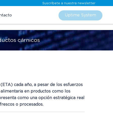
Suscríbete a nuestra newsletter
Skip
to
Uptime System
ntacto
content
ductos cárnicos
(ETA) cada año, a pesar de los esfuerzos
d alimentaria en productos como los
 presenta como una opción estratégica real
 frescos o procesados.