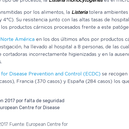
 tipo de procesos, la
Listeria monocytogenes
es el micr
nsmitidas por los alimentos, la
Listeria
tolera ambientes 
 4°C). Su resistencia junto con las altas tasas de hospit
e los productos cárnicos procesados frente a este patóge
n Norte América
en los dos últimos años por productos c
stigación, ha llevado al hospital a 8 personas, de las cual
e cortadoras incorrectamente higienizadas y en la ausen
.
for Disease Prevention and Control (ECDC)
se recogen 2
asos), Francia (370 casos) y España (284 casos) los que
 2017. Fuente: European Centre for