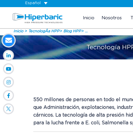
Español
Inicio
Nosotros
Inicio
TecnologÃ­a HPP
Blog HPP
...
Tecnología HPP
550 millones de personas en todo el mund
que Administración, explotaciones, indust
cárnicos. La tecnología de alta presión h
para la lucha frente a E. coli, Salmonella