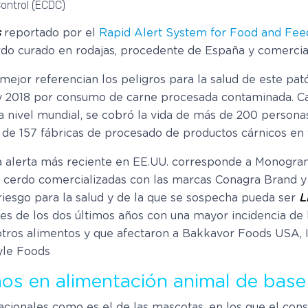
ontrol (ECDC)
s
reportado por el
Rapid Alert System for Food and Fe
do curado en rodajas, procedente de España y comercial
mejor referencian los peligros para la salud de este pat
17 y 2018 por consumo de carne procesada contaminada. C
a nivel mundial, se cobró la vida de más de 200 personas 
de 157 fábricas de procesado de productos cárnicos en t
la alerta más reciente en EE.UU. corresponde a Monogr
e cerdo comercializadas con las marcas Conagra Brand y
iesgo para la salud y de la que se sospecha pueda ser
L
es de los dos últimos años con una mayor incidencia de li
tros alimentos y que afectaron a Bakkavor Foods USA, I
yle Foods
s en alimentación animal de base
acionales como es el de las mascotas, en los que el con