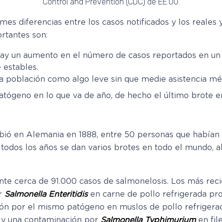
Control and Prevention (CDC) de EE.UU.
es diferencias entre los casos notificados y los reales y
rtantes son:
 hay un aumento en el número de casos reportados en un 
 estables.
la población como algo leve sin que medie asistencia mé
atógeno en lo que va de año, de hecho el último brote en
ibió en Alemania en 1888, entre 50 personas que habían
todos los años se dan varios brotes en todo el mundo, a
e cerca de 91.000 casos de salmonelosis. Los más recie
or
Salmonella Enteritidis
en carne de pollo refrigerada pr
ón por el mismo patógeno en muslos de pollo refrigera
 y una contaminación por
Salmonella Typhimurium
en fil