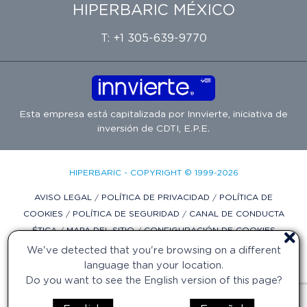
HIPERBARIC MÉXICO
T: +1 305-639-9770
Esta empresa está capitalizada por
Innvierte
, iniciativa de
inversión de
CDTI, E.P.E.
HIPERBARIC - COPYRIGHT © 1999-2026
AVISO LEGAL
/
POLÍTICA DE PRIVACIDAD
/
POLÍTICA DE
COOKIES
/
POLÍTICA DE SEGURIDAD
/
CANAL DE CONDUCTA
ÉTICA
/
MAPA DEL SITIO
/
CONFIGURACIÓN DE COOKIES
We've detected that you're browsing on a different
DISEÑO WEB POR DIFADI.COM
language than your location.
Do you want to see the English version of this page?