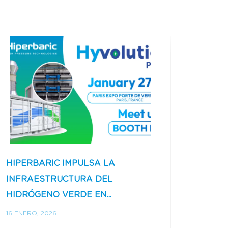
HIPERBARIC IMPULSA LA
HIPER
INFRAESTRUCTURA DEL
12% E
HIDRÓGENO VERDE EN...
RÉCOR
16 ENERO, 2026
28 DICI