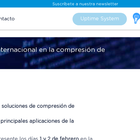
Suscríbete a nuestra newsletter
Skip
to
Uptime System
ntacto
content
nternacional en la compresión de
s soluciones de compresión de
principales aplicaciones de la
presente los días
1 y 2 de febrero
en la