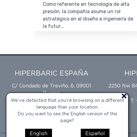
Como referente en tecnología de alta
presión, la compañía asume un rol
estratégico en el diseño e ingeniería de
la futur...
HIPERBARIC ESPAÑA
HI
C/ Condado de Treviño, 6, 09001
2250 Nw 84t
Burgos
We've detected that you're browsing on a different
T: +34 947 473 874
T:
language than your location.
Do you want to see the English version of this
page?
English
Español