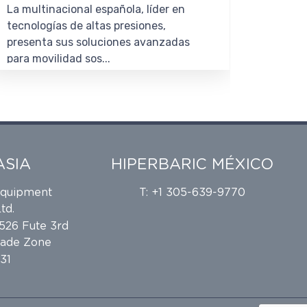
La multinacional española, líder en
La comp
tecnologías de altas presiones,
millone
presenta sus soluciones avanzadas
del neg
para movilidad sos...
202...
ASIA
HIPERBARIC MÉXICO
Equipment
T: +1 305-639-9770
td.
 526 Fute 3rd
rade Zone
31