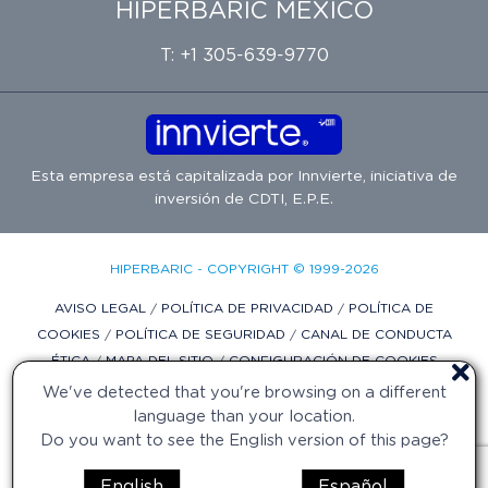
HIPERBARIC MÉXICO
T: +1 305-639-9770
Esta empresa está capitalizada por
Innvierte
, iniciativa de
inversión de
CDTI, E.P.E.
HIPERBARIC - COPYRIGHT © 1999-2026
AVISO LEGAL
/
POLÍTICA DE PRIVACIDAD
/
POLÍTICA DE
COOKIES
/
POLÍTICA DE SEGURIDAD
/
CANAL DE CONDUCTA
ÉTICA
/
MAPA DEL SITIO
/
CONFIGURACIÓN DE COOKIES
We've detected that you're browsing on a different
DISEÑO WEB POR DIFADI.COM
language than your location.
Do you want to see the English version of this page?
English
Español