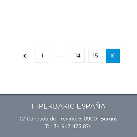
…
1
14
15
16
HIPERBARIC ESPAÑA
C/ Condado de Treviño, 6, 09001 Burgos
T: +34 947 473 874