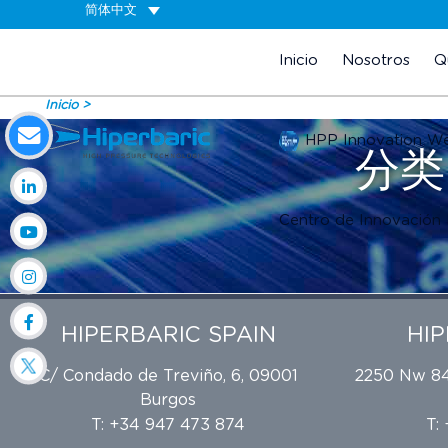
简体中文
Inicio
Nosotros
Q
Inicio
HPP Innovation W
分
Centro de Innovación
HIPERBARIC SPAIN
HI
C/ Condado de Treviño, 6, 09001
2250 Nw 84t
Burgos
T: +34 947 473 874
T: