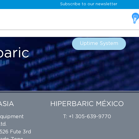
Subscribe to our newsletter
Skip
to
content
Uptime System
baric
ASIA
HIPERBARIC MÉXICO
Equipment
T: +1 305-639-9770
td.
 526 Fute 3rd