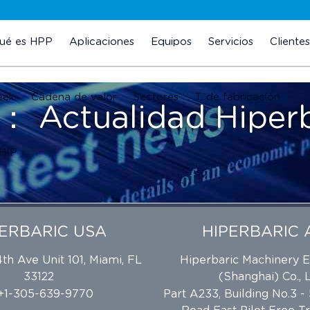
ué es HPP
Aplicaciones
Equipos
Servicios
Clientes
eek
Cadena de valor
Sectores
T. de fabricación
类：
Actualidad Hiper
 HIP
PERBARIC USA
HIPERBARIC 
h Ave Unit 101, Miami, FL
Hiperbaric Machinery 
33122
(Shanghai) Co., L
 +1-305-639-9770
Part A233, Building No.3 -