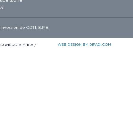
rade Zone
31
e inversión de
CDTI, E.P.E.
WEB DESIGN BY DIFADI.COM
 CONDUCTA ÉTICA
/