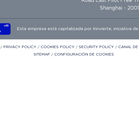
Road East Pilot Free T
Shanghai - 2001
Esta empresa está capitalizada por
Innvierte
, iniciativa d
E
/
PRIVACY POLICY
/
COOKIES POLICY
/
SECURITY POLICY
/
CANAL DE
SITEMAP
/
CONFIGURACIÓN DE COOKIES