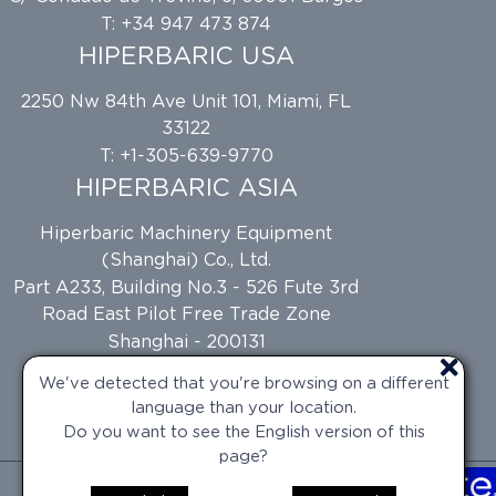
T: +34 947 473 874
HIPERBARIC USA
2250 Nw 84th Ave Unit 101, Miami, FL
33122
T: +1-305-639-9770
HIPERBARIC ASIA
Hiperbaric Machinery Equipment
(Shanghai) Co., Ltd.
Part A233, Building No.3 - 526 Fute 3rd
Road East Pilot Free Trade Zone
Shanghai - 200131
HIPERBARIC MÉXICO
We've detected that you're browsing on a different
language than your location.
T: +1 305-639-9770
Do you want to see the English version of this
page?