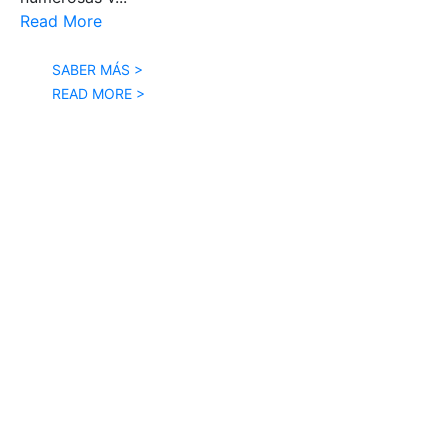
Read More
SABER MÁS >
READ MORE >
HIPERBARIC ESPAÑA
C/ Condado de Treviño, 6, 09001 Burgos
T: +34 947 473 874
HIPERBARIC USA
2250 Nw 84th Ave Unit 101, Miami, FL 33122
T: +1-305-639-9770
HIPERBARIC ASIA