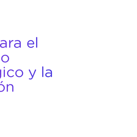
ara el
lo
ico y la
ón