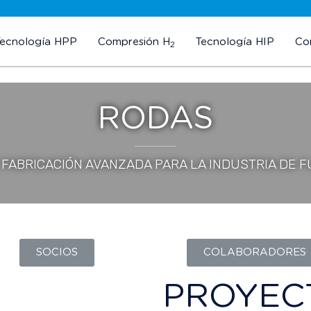
Tecnología HPP
Compresión H
Tecnología HIP
Co
2
RODAS
 FABRICACIÓN AVANZADA PARA LA INDUSTRIA DE F
SOCIOS
COLABORADORES
PROYEC