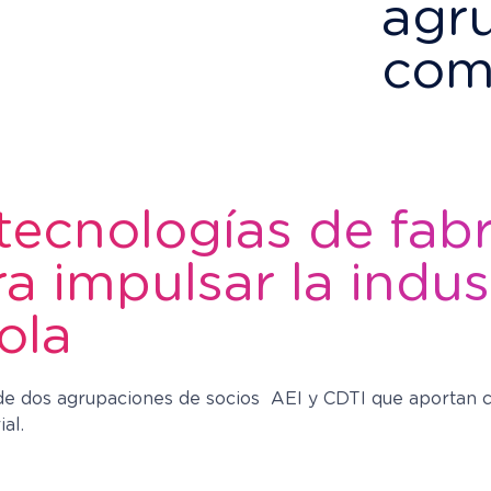
agr
com
tecnologías de fab
 impulsar la indus
ola
 dos agrupaciones de socios AEI y CDTI que aportan ca
al.