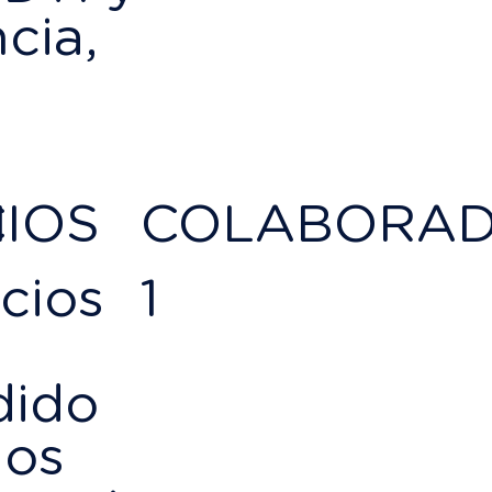
cia,
N
IOS
COLABORA
cios
1
dido
dos