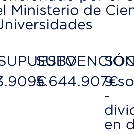
 Ministerio de Cien
Universidades
SUPUESTO
SUBVENCIÓ
SOC
3.909€
5.644.907€
9 so
-
divi
en 