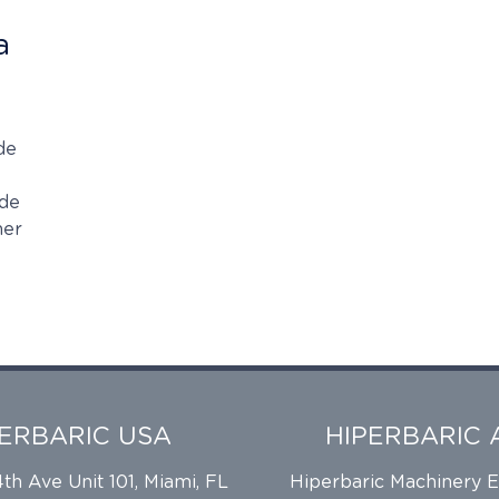
a
de
 de
ner
PERBARIC USA
HIPERBARIC 
h Ave Unit 101, Miami, FL
Hiperbaric Machinery 