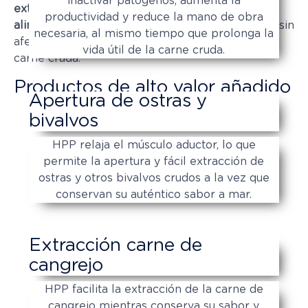
inactivar patógenos, aumenta la
extraída.
Asimismo,
garantiza la seguridad
productividad y reduce la mano de obra
alimentaria
controlar virus, bacterias y parásitos sin
necesaria, al mismo tiempo que prolonga la
afectar a la frescura y el sabor naturales de la
vida útil de la carne cruda.
carne cruda.
Productos de alto valor añadido
Apertura de ostras y
bivalvos
HPP relaja el músculo aductor, lo que
permite la apertura y fácil extracción de
ostras y otros bivalvos crudos a la vez que
conservan su auténtico sabor a mar.
Extracción carne de
cangrejo
HPP facilita la extracción de la carne de
cangrejo mientras conserva su sabor y