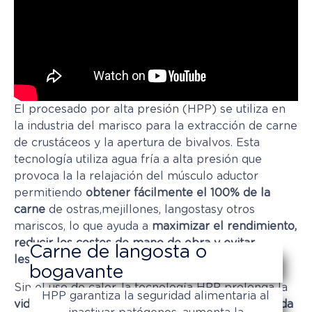
El procesado por alta presión (HPP) se utiliza en
la industria del marisco para la extracción de carne
de crustáceos y la apertura de bivalvos. Esta
tecnología utiliza agua fría a alta presión que
provoca la la relajación del músculo aductor
permitiendo
obtener fácilmente el 100% de la
carne
de ostras,mejillones, langostasy otros
mariscos, lo que ayuda a
maximizar el rendimiento,
reducir los costes de mano de obra y evitar
Carne de langosta o
lesiones a los operarios.
bogavante
Sin el uso de calor, la tecnología HPP prolonga la
HPP garantiza la seguridad alimentaria al
vida útil hasta 21 días de la carne de marisco cruda