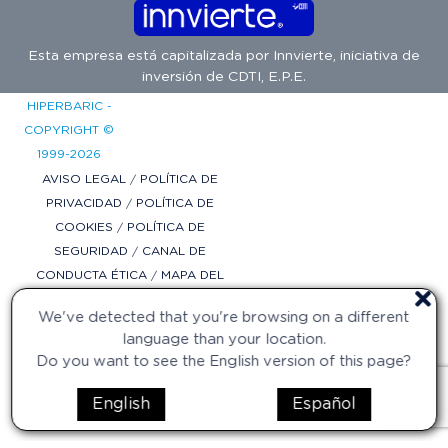
Esta empresa está capitalizada por
Innvierte
, iniciativa de
inversión de
CDTI, E.P.E.
HIPERBARIC -
COPYRIGHT ©
1999-2026
AVISO LEGAL
/
POLÍTICA DE
PRIVACIDAD
/
POLÍTICA DE
COOKIES
/
POLÍTICA DE
SEGURIDAD
/
CANAL DE
CONDUCTA ÉTICA
/
MAPA DEL
SITIO
/
CONFIGURACIÓN DE
We've detected that you're browsing on a different
COOKIES
language than your location.
DISEÑO WEB
Do you want to see the English version of this page?
POR
DIFADI.COM
English
Español