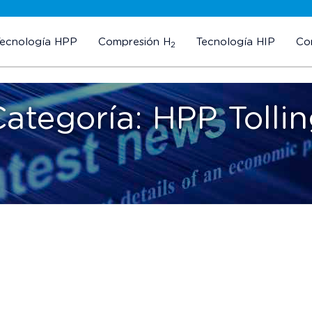
Tecnología HPP
Compresión H
Tecnología HIP
Co
2
Categoría:
HPP Tolli