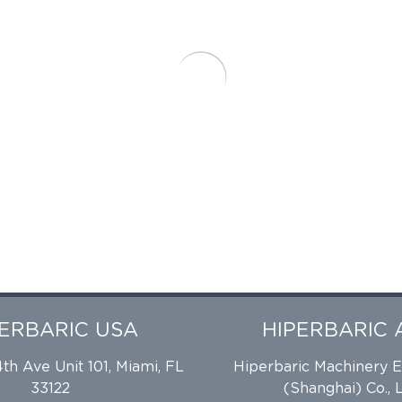
PERBARIC USA
HIPERBARIC 
h Ave Unit 101, Miami, FL
Hiperbaric Machinery 
33122
(Shanghai) Co., L