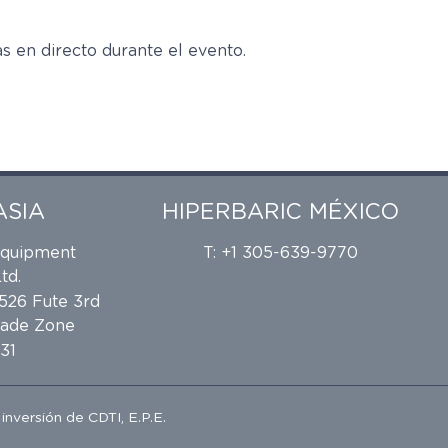
s en directo durante el evento.
ASIA
HIPERBARIC MÉXICO
Equipment
T: +1 305-639-9770
td.
 526 Fute 3rd
rade Zone
31
e inversión de
CDTI, E.P.E.