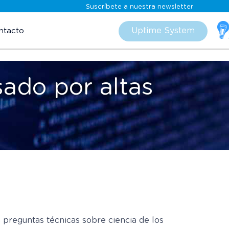
Suscríbete a nuestra newsletter
Skip
to
Uptime System
ntacto
content
sado por altas
 preguntas técnicas sobre ciencia de los