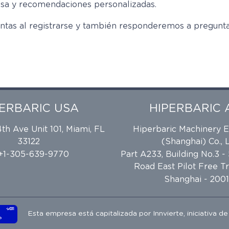
iosa y recomendaciones personalizadas.
ntas al registrarse y también responderemos a pregunta
PERBARIC USA
HIPERBARIC 
h Ave Unit 101, Miami, FL
Hiperbaric Machinery 
33122
(Shanghai) Co., L
 +1-305-639-9770
Part A233, Building No.3 -
Road East Pilot Free T
Shanghai - 2001
Esta empresa está capitalizada por
Innvierte
, iniciativa d