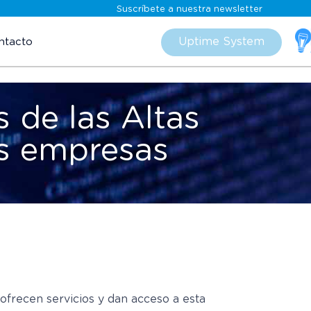
Suscríbete a nuestra newsletter
Skip
to
Uptime System
ntacto
content
 de las Altas
as empresas
frecen servicios y dan acceso a esta