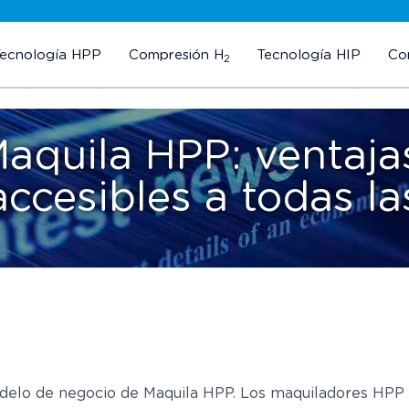
Tecnología HPP
Compresión H
Tecnología HIP
Co
2
Maquila HPP: ventajas
accesibles a todas l
elo de negocio de Maquila HPP. Los maquiladores HPP o