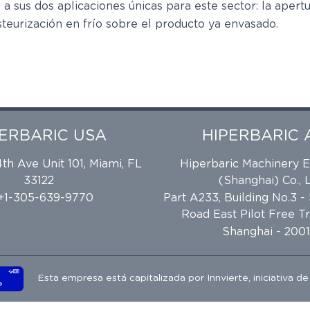
 sus dos aplicaciones únicas para este sector: la apertu
steurización en frío sobre el producto ya envasado.
PERBARIC USA
HIPERBARIC 
h Ave Unit 101, Miami, FL
Hiperbaric Machinery 
33122
(Shanghai) Co., L
 +1-305-639-9770
Part A233, Building No.3 -
Road East Pilot Free T
Shanghai - 2001
Esta empresa está capitalizada por
Innvierte
, iniciativa d