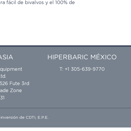
ra fácil de bivalvos y el 100% de
ASIA
HIPERBARIC MÉXICO
Equipment
T: +1 305-639-9770
td.
 526 Fute 3rd
rade Zone
31
e inversión de
CDTI, E.P.E.