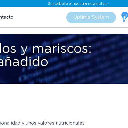
Suscríbete a nuestra newsletter
Skip
to
Uptime System
ntacto
content
os y mariscos:
 añadido
nalidad y unos valores nutricionales