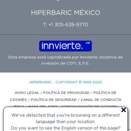
HIPERBARIC MÉXICO
T: +1 305-639-9770
Esta empresa está capitalizada por
Innvierte
, iniciativa de
inversión de
CDTI, E.P.E.
HIPERBARIC - COPYRIGHT © 1999-2026
AVISO LEGAL
/
POLÍTICA DE PRIVACIDAD
/
POLÍTICA DE
COOKIES
/
POLÍTICA DE SEGURIDAD
/
CANAL DE CONDUCTA
ÉTICA
/
MAPA DEL SITIO
/
CONFIGURACIÓN DE COOKIES
We've detected that you're browsing on a different
DISEÑO WEB POR DIFADI.COM
language than your location.
Do you want to see the English version of this page?