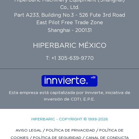
Hiperbaric Machinery Equipment (Shanghai)
Co., Ltd.
Part A233, Building No.3 - 526 Fute 3rd Road
East Pilot Free Trade Zone
Shanghai - 200131
HIPERBARIC MÉXICO
T: +1 305-639-9770
Esta empresa está capitalizada por
Innvierte
, iniciativa de
inversión de
CDTI, E.P.E.
HIPERBARIC - COPYRIGHT © 1999-2026
AVISO LEGAL
/
POLÍTICA DE PRIVACIDAD
/
POLÍTICA DE
COOKIES
/
POLÍTICA DE SEGURIDAD
/
CANAL DE CONDUCTA