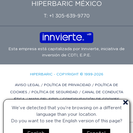
HIPERBARIC MÉXICO
T: +1 305-639-9770
Esta empresa está capitalizada por
Innvierte
, iniciativa de
inversión de
CDTI, E.P.E.
HIPERBARIC - COPYRIGHT © 1999-2026
AVISO LEGAL
/
POLÍTICA DE PRIVACIDAD
/
POLÍTICA DE
COOKIES
/
POLÍTICA DE SEGURIDAD
/
CANAL DE CONDUCTA
ÉTICA
/
MAPA DEL SITIO
/
CONFIGURACIÓN DE COOKIES
We've detected that you're browsing on a different
DISEÑO WEB POR DIFADI.COM
language than your location.
Do you want to see the English version of this page?