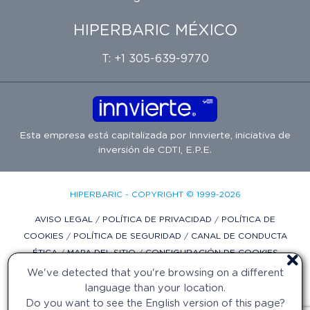
HIPERBARIC MÉXICO
T: +1 305-639-9770
Esta empresa está capitalizada por
Innvierte
, iniciativa de
inversión de
CDTI, E.P.E.
HIPERBARIC - COPYRIGHT © 1999-2026
AVISO LEGAL
/
POLÍTICA DE PRIVACIDAD
/
POLÍTICA DE
COOKIES
/
POLÍTICA DE SEGURIDAD
/
CANAL DE CONDUCTA
ÉTICA
/
MAPA DEL SITIO
/
CONFIGURACIÓN DE COOKIES
We've detected that you're browsing on a different
DISEÑO WEB POR DIFADI.COM
language than your location.
Do you want to see the English version of this page?