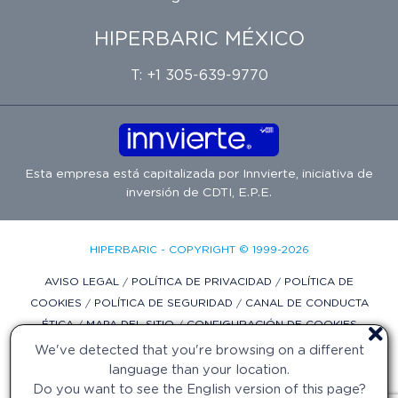
HIPERBARIC MÉXICO
T: +1 305-639-9770
Esta empresa está capitalizada por
Innvierte
, iniciativa de
inversión de
CDTI, E.P.E.
HIPERBARIC - COPYRIGHT © 1999-2026
AVISO LEGAL
/
POLÍTICA DE PRIVACIDAD
/
POLÍTICA DE
COOKIES
/
POLÍTICA DE SEGURIDAD
/
CANAL DE CONDUCTA
ÉTICA
/
MAPA DEL SITIO
/
CONFIGURACIÓN DE COOKIES
We've detected that you're browsing on a different
DISEÑO WEB POR DIFADI.COM
language than your location.
Do you want to see the English version of this page?