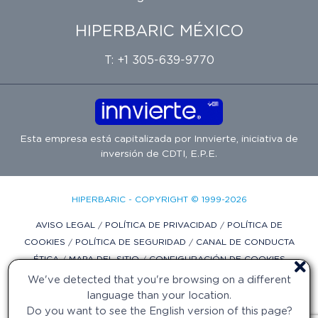
HIPERBARIC MÉXICO
T: +1 305-639-9770
Esta empresa está capitalizada por
Innvierte
, iniciativa de
inversión de
CDTI, E.P.E.
HIPERBARIC - COPYRIGHT © 1999-2026
AVISO LEGAL
/
POLÍTICA DE PRIVACIDAD
/
POLÍTICA DE
COOKIES
/
POLÍTICA DE SEGURIDAD
/
CANAL DE CONDUCTA
ÉTICA
/
MAPA DEL SITIO
/
CONFIGURACIÓN DE COOKIES
We've detected that you're browsing on a different
DISEÑO WEB POR DIFADI.COM
language than your location.
Do you want to see the English version of this page?